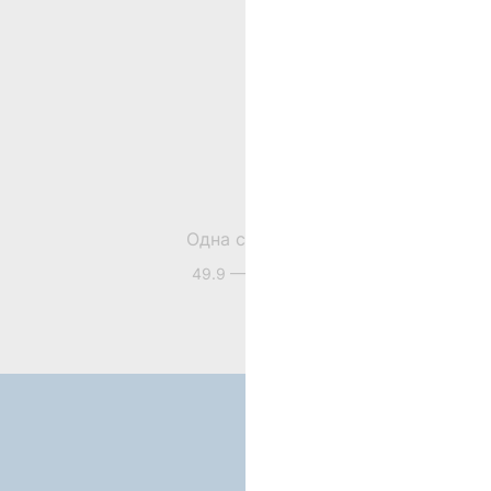
Одна спальня
49.9 — 67.4
㎡