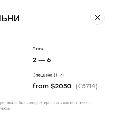
льни
хих мест горнолыжного курорта Гудаури,
ENG
ᲥᲐᲠ
BOOKING
i out концепции и предлагает услуги по
Этаж
2 — 6
Спеццена (1 ㎡)
from $2050
(₾5714)
ари, может быть скорректирована в соответствии с
курсом