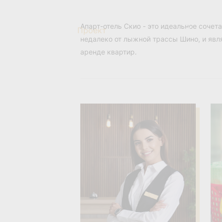
Апарт-отель Скио - это идеальное сочет
Проект
Aпартаменты
Гудаури
недалеко от лыжной трассы Шино, и являе
аренде квартир.