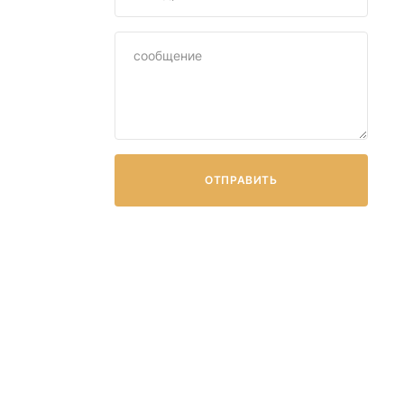
 проекте для
ОТПРАВИТЬ
ckwool