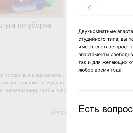
слуги по уборке
Ресторан и бар
Двухкомнатные апарта
студийного типа, вы 
имеют светлое простр
апартаменты свободно
так и для желающих о
любое время года.
онтированные апартаменты, соответствующие стандарт
 душевой кабиной. Будущие жильцы оценят полы с под
 сигнализации, чтобы чувствовать себя более комфорт
Есть вопро