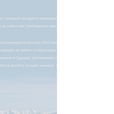
т, который находится примерно в 120
м из самых востребованных мест в зимний
положенный на высоте 2200 метров над
хающих из любого уголка мира.
анные в Гудаури, увеличивают потенциал
войти в десятку лучших лыжных курортов