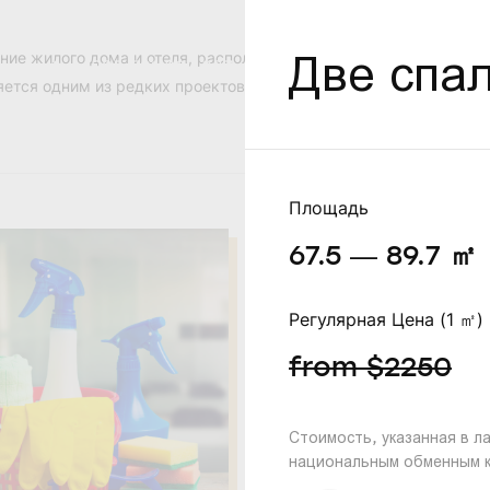
Две спа
ание жилого дома и отеля, расположенное в одном из самых ти
+995 591 027 027
Место нахождения
тся одним из редких проектов, который подходит для ski in - sk
Площадь
67.5 — 89.7
㎡
Регулярная Цена (1 ㎡)
from $2250
Стоимость, указанная в л
национальным обменным 