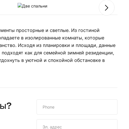
Подземный паркинг
менты просторные и светлые. Из гостиной
попадаете в изолированные комнаты, которые
анство. Исходя из планировки и площади, данные
 подходят как для семейной зимней резиденции,
тдохнуть в уютной и спокойной обстановке в
ам ЕС. Все ремонтные работы
огревом, а также электрические
но и безопасно.
сы?